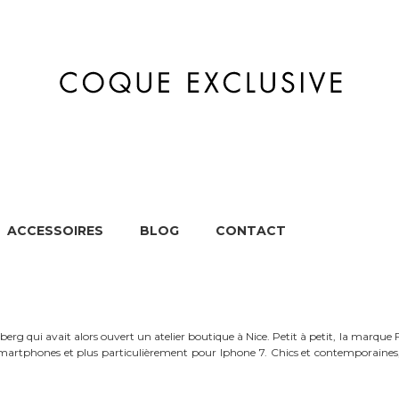
ACCESSOIRES
BLOG
CONTACT
MARQUES
APPAREILS
ACCESSOIRES
BL
erg qui avait alors ouvert un atelier boutique à Nice. Petit à petit, la mar
artphones et plus particulièrement pour Iphone 7. Chics et contemporaines, 