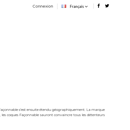
Connexion
Français
OG
CONTACT
que Façonnable s'est ensuite étendu géographiquement. La marque
les coques Façonnable sauront convaincre tous les détenteurs