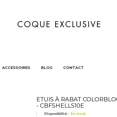
ACCESSOIRES
BLOG
CONTACT
MARQUES
APPAREILS
ACCESSOIRES
BL
ETUIS À RABAT COLORBLO
- CBFSHELLS10E
Disponibilité :
En stock