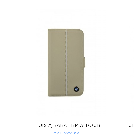
VSKI
ETUIS À RABAT BMW POUR
ETU
...
MODÈLE GALAXY S4 -...
MO