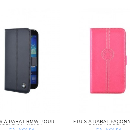
IS À RABAT BMW POUR
ETUIS À RABAT FACON
DÈLE GALAXY S4 -...
POUR MODÈLE...