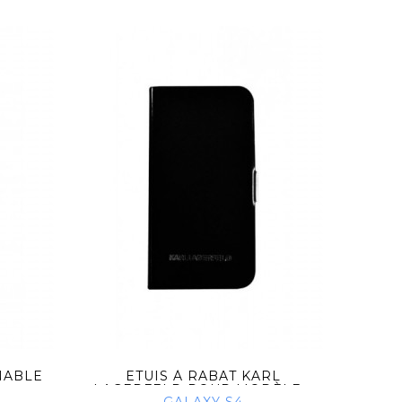
NABLE
ETUIS À RABAT KARL
LAGERFELD POUR MODÈLE...
LAGE