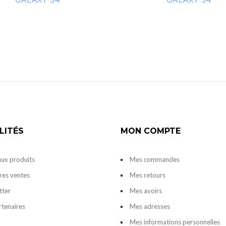
GALAXY S4
GALAXY S4
LITÉS
MON COMPTE
ux produits
Mes commandes
res ventes
Mes retours
tter
Mes avoirs
rtenaires
Mes adresses
Mes informations personnelles