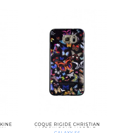
SKINE
COQUE RIGIDE CHRISTIAN
ETU
...
LACROIX POUR MODÈLE...