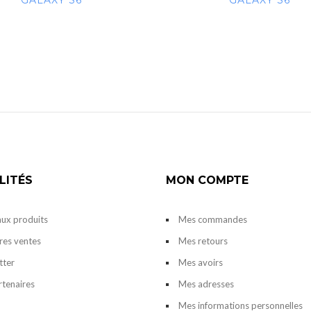
GALAXY S6
GALAXY S6
LITÉS
MON COMPTE
ux produits
Mes commandes
res ventes
Mes retours
tter
Mes avoirs
rtenaires
Mes adresses
Mes informations personnelles