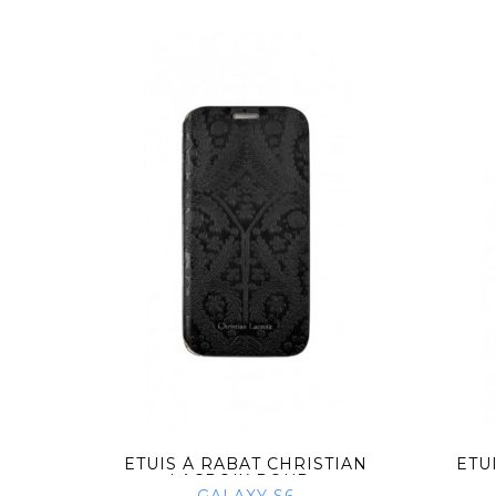
TIAN
ETUIS À RABAT CHRISTIAN
ETU
E...
LACROIX POUR...