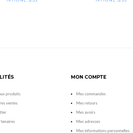
IPHONE 5/5S
IPHONE 5/5S
LITÉS
MON COMPTE
ux produits
Mes commandes
res ventes
Mes retours
tter
Mes avoirs
rtenaires
Mes adresses
Mes informations personnelles