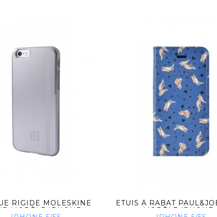
UE RIGIDE MOLESKINE
ETUIS À RABAT PAUL&J
R MODÈLE IPHONE...
MODÈLE IPHONE..