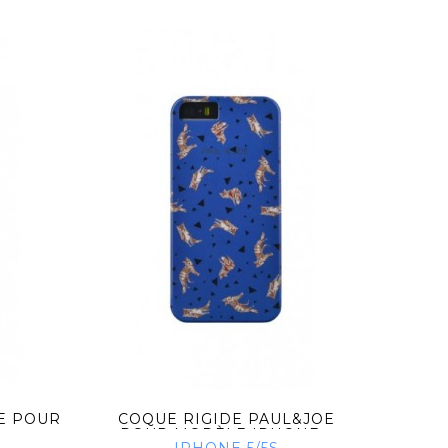
OE POUR
COQUE RIGIDE PAUL&JOE
ETU
.
POUR MODÈLE IPHONE...