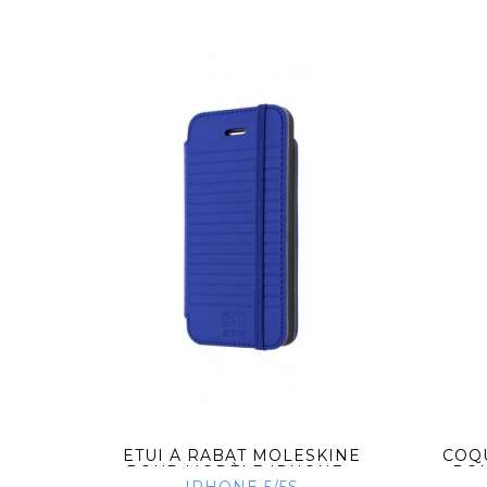
VSKI
ETUI À RABAT MOLESKINE
COQ
...
POUR MODÈLE IPHONE...
POU