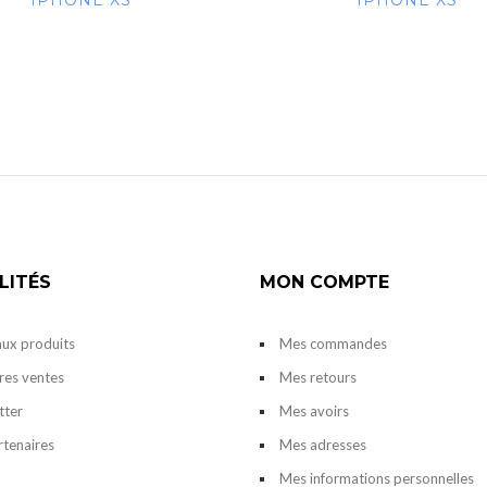
IPHONE XS
IPHONE XS
LITÉS
MON COMPTE
ux produits
Mes commandes
res ventes
Mes retours
tter
Mes avoirs
rtenaires
Mes adresses
Mes informations personnelles