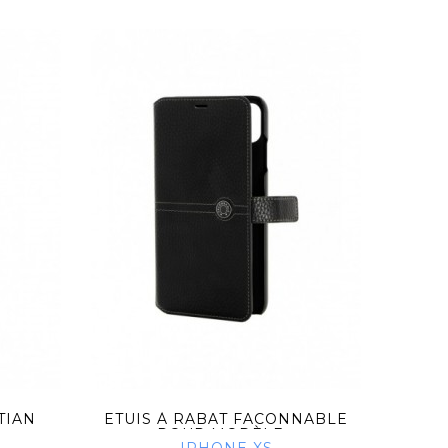
TIAN
ETUIS À RABAT FACONNABLE
ETUI
POUR MODÈLE...