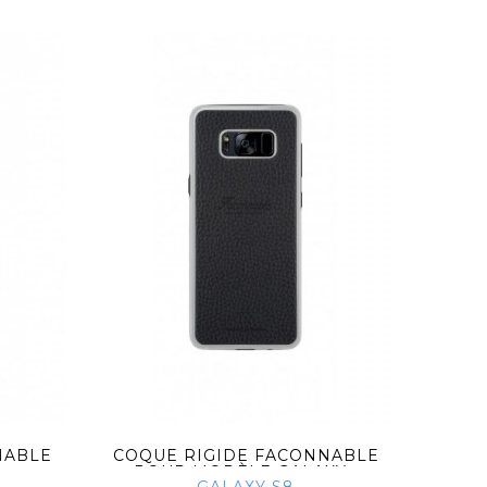
NABLE
COQUE RIGIDE FACONNABLE
COQU
POUR MODÈLE GALAXY...
PO