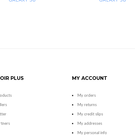
GALAXY S8
GALAXY S8
OIR PLUS
MY ACCOUNT
oducts
My orders
llers
My returns
tter
My credit slips
rtners
My addresses
My personal info