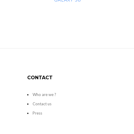
GALAXY S8
CONTACT
Who are we ?
Contact us
Press