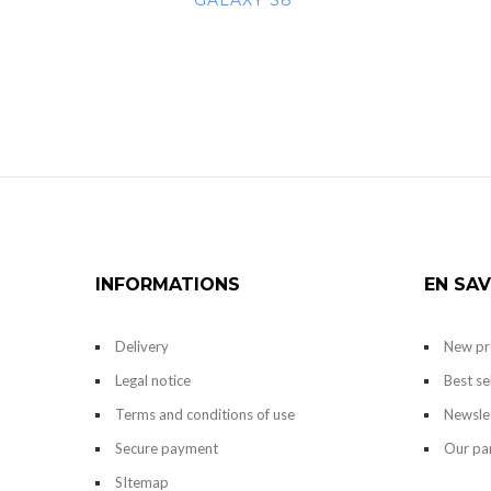
GALAXY S8
INFORMATIONS
EN SAV
Delivery
New pr
Legal notice
Best se
Terms and conditions of use
Newsle
Secure payment
Our pa
SItemap