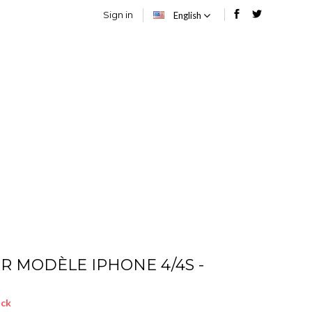
Sign in
English
SOIRES
BLOG
R MODÈLE IPHONE 4/4S -
ock