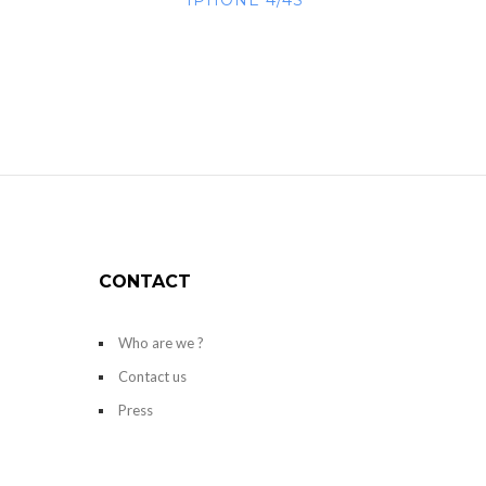
IPHONE 4/4S
CONTACT
Who are we ?
Contact us
Press