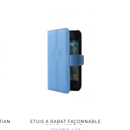
TIAN
ETUIS À RABAT FACONNABLE
ETUI
POUR MODÈLE...