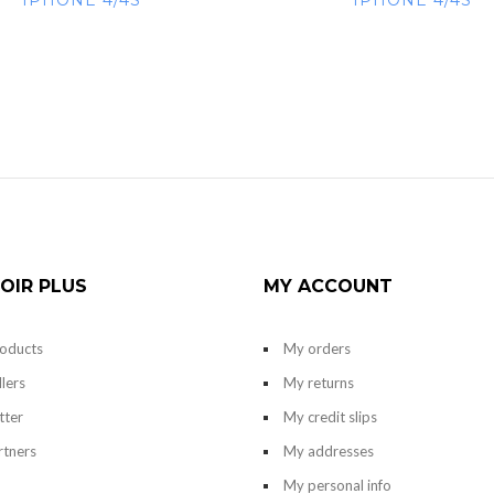
IPHONE 4/4S
IPHONE 4/4S
OIR PLUS
MY ACCOUNT
oducts
My orders
llers
My returns
tter
My credit slips
rtners
My addresses
My personal info